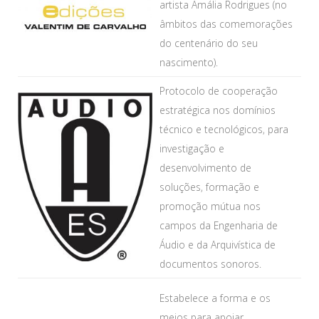
artista Amália Rodrigues
(no
âmbitos das comemorações
do centenário do seu
nascimento).
Protocolo de cooperação
estratégica nos domínios
técnico e tecnológicos, para
investigação e
desenvolvimento de
soluções, formação e
promoção mútua nos
campos da Engenharia de
Áudio e da Arquivística de
documentos sonoros.
Estabelece a forma e os
meios para apoiar